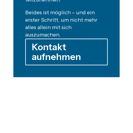
Beides ist möglich – und ein
erster Schritt, um nicht mehr
alles allein mit sich
auszumachen.
Kontakt
aufnehmen
"IM KERN GEHT ES DARUM, IN UNSEREN
HANDLUNGSMUSTERN VIRTUOSER ZU WERDEN
UND IMMER MEHR SCHATTEN UNSERER
BIOGRAPHIE AUSZULEUCHTEN."
DER LEBENSBERATER