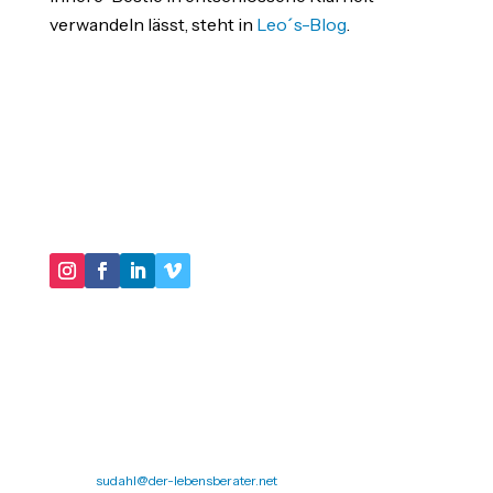
verwandeln lässt, steht in
Leo´s-Blog
.
"IM KERN GEHT ES DARUM, IN UNSEREN
HANDLUNGSMUSTERN VIRTUOSER ZU WERDEN
UND IMMER MEHR SCHATTEN UNSERER
BIOGRAPHIE AUSZULEUCHTEN."
DER LEBENSBERATER
Impressum
Datenschutz
Michael Sudahl
Beethovenstr. 4
73614 Schorndorf
Telefon: 07181 477 9998
E-Mail:
sudahl@der-lebensberater.net