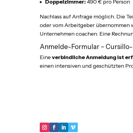
Doppelzimmer:
490 € pro Person
Nachlass auf Anfrage möglich. Die T
oder vom Arbeitgeber übernommen we
Unternehmen coachen. Eine Rechnung 
Anmelde-Formular – Cursillo-
Eine
verbindliche Anmeldung ist er
einen intensiven und geschützten Pr
"IM KERN GEHT ES DARUM, IN UNSE
BIOGRAPHIE AUSZULEUCHTEN."
DER LEBENSBERATER