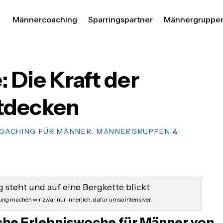
Männercoaching
Sparringspartner
Männergruppe
Die Kraft der
ntdecken
OACHING FÜR MÄNNER
,
MÄNNERGRUPPEN &
ng machen wir zwar nur innerlich, dafür umso intensiver.
che Erlebniswoche für Männer von