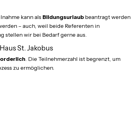
eilnahme kann als
Bildungsurlaub
beantragt werden
rden – auch, weil beide Referenten in
stellen wir bei Bedarf gerne aus.
Haus St. Jakobus
forderlich
. Die Teilnehmerzahl ist begrenzt, um
ozess zu ermöglichen.
REN HANDLUNGSMUSTERN VIRTUOSER ZU WERDEN UND 
Michael Sudahl
Leo
Beethovenstr. 4
Goet