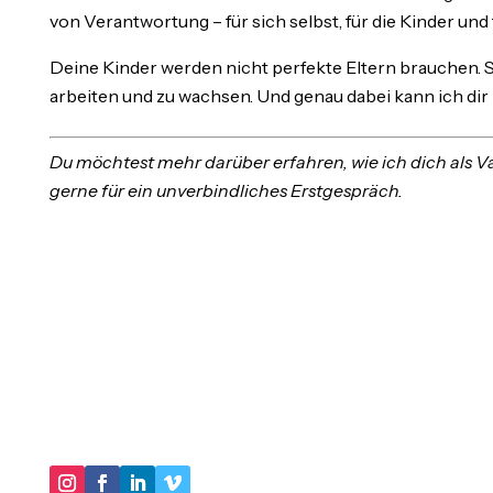
von Verantwortung – für sich selbst, für die Kinder und 
Deine Kinder werden nicht perfekte Eltern brauchen. Sie
arbeiten und zu wachsen. Und genau dabei kann ich dir 
Du möchtest mehr darüber erfahren, wie ich dich als V
gerne für ein unverbindliches Erstgespräch.
"IM KERN GEHT ES DARUM, IN UNSEREN
HANDLUNGSMUSTERN VIRTUOSER ZU WERDEN
UND IMMER MEHR SCHATTEN UNSERER
BIOGRAPHIE AUSZULEUCHTEN."
DER LEBENSBERATER