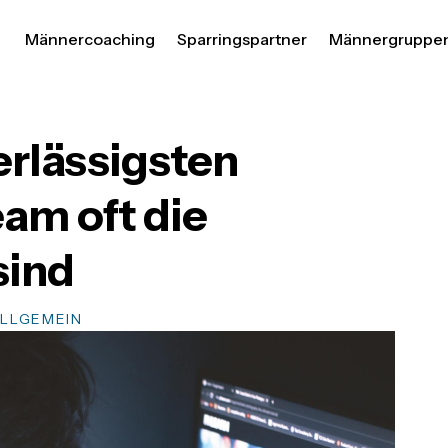
Männercoaching
Sparringspartner
Männergruppe
rlässigsten
am oft die
sind
LLGEMEIN