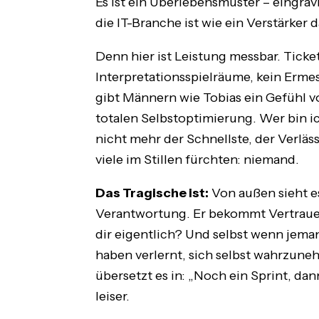
Es ist ein Überlebensmuster – eingrav
die IT-Branche ist wie ein Verstärker d
Denn hier ist Leistung messbar. Tick
Interpretationsspielräume, kein Ermess
gibt Männern wie Tobias ein Gefühl vo
totalen Selbstoptimierung. Wer bin ic
nicht mehr der Schnellste, der Verläs
viele im Stillen fürchten: niemand.
Das Tragische ist:
Von außen sieht e
Verantwortung. Er bekommt Vertrauen
dir eigentlich? Und selbst wenn jema
haben verlernt, sich selbst wahrzun
übersetzt es in: „Noch ein Sprint, dann
leiser.