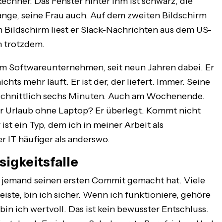
 Rechner. Das Fenster hinter ihm ist schwarz, die
lange, seine Frau auch. Auf dem zweiten Bildschirm
n Bildschirm liest er Slack-Nachrichten aus dem US-
hn trotzdem.
inem Softwareunternehmen, seit neun Jahren dabei. Er
ichts mehr läuft. Er ist der, der liefert. Immer. Seine
chschnittlich sechs Minuten. Auch am Wochenende.
ter Urlaub ohne Laptop? Er überlegt. Kommt nicht
 ist ein Typ, dem ich in meiner Arbeit als
 IT häufiger als anderswo.
sigkeitsfalle
r jemand seinen ersten Commit gemacht hat. Viele
iste, bin ich sicher. Wenn ich funktioniere, gehöre
in ich wertvoll. Das ist kein bewusster Entschluss.