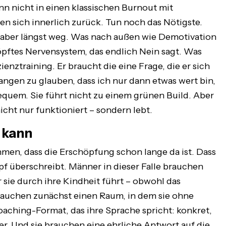
n nicht in einen klassischen Burnout mit
n sich innerlich zurück. Tun noch das Nötigste.
 aber längst weg. Was nach außen wie Demotivation
chöpftes Nervensystem, das endlich Nein sagt. Was
zienztraining. Er braucht die eine Frage, die er sich
fangen zu glauben, dass ich nur dann etwas wert bin,
bequem. Sie führt nicht zu einem grünen Build. Aber
icht nur funktioniert – sondern lebt.
 kann
hmen, dass die Erschöpfung schon lange da ist. Dass
pf überschreibt. Männer in dieser Falle brauchen
 sie durch ihre Kindheit führt – obwohl das
brauchen zunächst einen Raum, in dem sie ohne
aching-Format, das ihre Sprache spricht: konkret,
r. Und sie brauchen eine ehrliche Antwort auf die