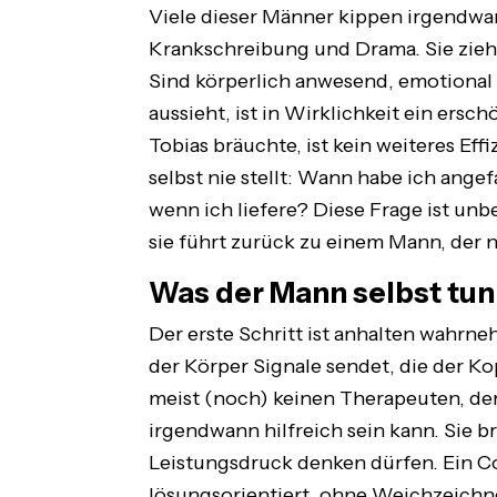
Viele dieser Männer kippen irgendwan
Krankschreibung und Drama. Sie ziehe
Sind körperlich anwesend, emotional
aussieht, ist in Wirklichkeit ein ers
Tobias bräuchte, ist kein weiteres Effi
selbst nie stellt: Wann habe ich ange
wenn ich liefere? Diese Frage ist un
sie führt zurück zu einem Mann, der n
Was der Mann selbst tun
Der erste Schritt ist anhalten wahrne
der Körper Signale sendet, die der Ko
meist (noch) keinen Therapeuten, der
irgendwann hilfreich sein kann. Sie 
Leistungsdruck denken dürfen. Ein Co
lösungsorientiert, ohne Weichzeichne