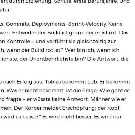
iert durch Erziehung, Schule, erste Berufsjahre. Und
afür.
ets, Commits, Deployments, Sprint-Velocity. Keine
en. Entweder der Build ist grün oder er ist rot. Das
n Kontrolle – und verführt sie gleichzeitig zur
h, wenn der Build rot ist? Wer bin ich, wenn ich
slichste, der Unentbehrlichste bin? Die Antwort, die
s nach Erfolg aus. Tobias bekommt Lob. Er bekommt
. Was er nicht bekommt, ist die Frage: Wie geht es
nd fragte – er wüsste keine Antwort. Männer wie er
ehmen. Der Körper meldet Erschöpfung; der Kopf
 wird es besser.“ Es wird nicht besser. Es wird nur