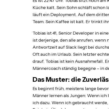
Es ist 22:47 Uhr. Tobias sitzt noch am
Küche kalt. Sein Sohn schläft schon 
läuft ein Deployment. Auf dem dritte
Team. Sein Kaffee ist kalt. Er trinkt i
Tobias ist 41, Senior Developer in e
ist derjenige, den alle anrufen, wenn n
Antwortzeit auf Slack liegt bei dur
Oft auch im Urlaub. Sein letzter ech
drauf. Tobias ist kein Ausnahmefall. Er
Männercoach ständig begegne – in der
Das Muster: die Zuverläs
Es beginnt früh, meistens lange bevo
Männer lernen als Jungen: Wenn ich le
ich dazu. Wenn ich gebraucht werde, b