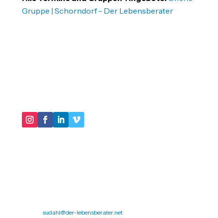
Gruppe | Schorndorf - Der Lebensberater
"IM KERN GEHT ES DARUM, IN UNSEREN
HANDLUNGSMUSTERN VIRTUOSER ZU WERDEN
UND IMMER MEHR SCHATTEN UNSERER
BIOGRAPHIE AUSZULEUCHTEN."
DER LEBENSBERATER
Impressum
Datenschutz
Michael Sudahl
Beethovenstr. 4
73614 Schorndorf
Telefon: 07181 477 9998
E-Mail:
sudahl@der-lebensberater.net