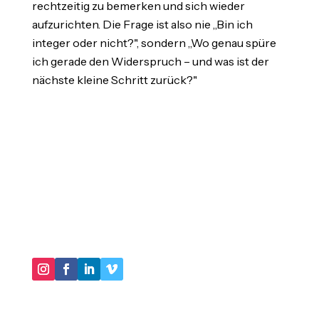
rechtzeitig zu bemerken und sich wieder
aufzurichten. Die Frage ist also nie „Bin ich
integer oder nicht?", sondern „Wo genau spüre
ich gerade den Widerspruch – und was ist der
nächste kleine Schritt zurück?"
"IM KERN GEHT ES DARUM, IN UNSEREN
HANDLUNGSMUSTERN VIRTUOSER ZU WERDEN
UND IMMER MEHR SCHATTEN UNSERER
BIOGRAPHIE AUSZULEUCHTEN."
DER LEBENSBERATER
Impressum
Datenschutz