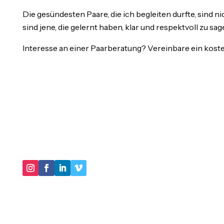
Die gesündesten Paare, die ich begleiten durfte, sind n
sind jene, die gelernt haben, klar und respektvoll zu sag
Interesse an einer Paarberatung? Vereinbare ein kost
"IM KERN GEHT ES DARUM, IN UNSEREN
HANDLUNGSMUSTERN VIRTUOSER ZU WERDEN
UND IMMER MEHR SCHATTEN UNSERER
BIOGRAPHIE AUSZULEUCHTEN."
DER LEBENSBERATER
Impressum
Datenschutz