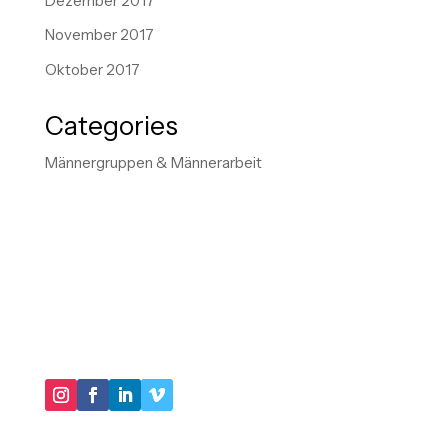
Dezember 2017
November 2017
Oktober 2017
Categories
Männergruppen & Männerarbeit
"IM KERN GEHT ES DARUM, IN UNSEREN
HANDLUNGSMUSTERN VIRTUOSER ZU WERDEN
UND IMMER MEHR SCHATTEN UNSERER
BIOGRAPHIE AUSZULEUCHTEN."
DER LEBENSBERATER
Impressum