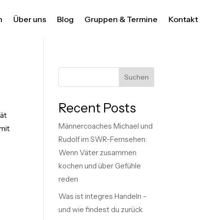
n
Über uns
Blog
Gruppen & Termine
Kontakt
Suchen
Recent Posts
ät
Männercoaches Michael und
mit
Rudolf im SWR-Fernsehen:
Wenn Väter zusammen
kochen und über Gefühle
reden
Was ist integres Handeln –
und wie findest du zurück