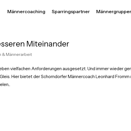
Männercoaching
Sparringspartner
Männergruppe
esseren Miteinander
 & Männerarbeit
en vielfachen Anforderungen ausgesetzt. Und immer wieder ger
Gleis. Hier bietet der Schorndorfer Männercoach Leonhard Fromm 
len...