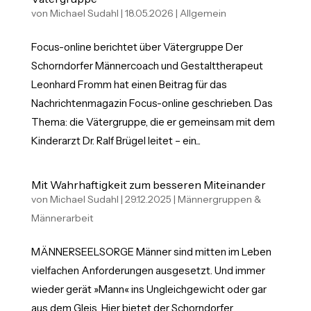
von
Michael Sudahl
|
18.05.2026
|
Allgemein
Focus-online berichtet über Vätergruppe Der
Schorndorfer Männercoach und Gestalttherapeut
Leonhard Fromm hat einen Beitrag für das
Nachrichtenmagazin Focus-online geschrieben. Das
Thema: die Vätergruppe, die er gemeinsam mit dem
Kinderarzt Dr. Ralf Brügel leitet – ein...
Mit Wahrhaftigkeit zum besseren Miteinander
von
Michael Sudahl
|
29.12.2025
|
Männergruppen &
Männerarbeit
MÄNNERSEELSORGE Männer sind mitten im Leben
vielfachen Anforderungen ausgesetzt. Und immer
wieder gerät »Mann« ins Ungleichgewicht oder gar
aus dem Gleis. Hier bietet der Schorndorfer