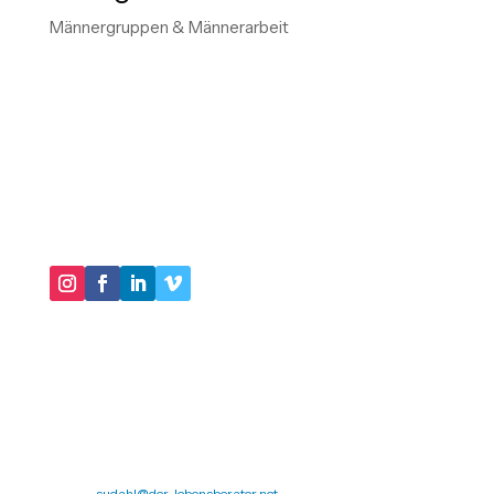
Männergruppen & Männerarbeit
"IM KERN GEHT ES DARUM, IN UNSEREN
HANDLUNGSMUSTERN VIRTUOSER ZU WERDEN
UND IMMER MEHR SCHATTEN UNSERER
BIOGRAPHIE AUSZULEUCHTEN."
DER LEBENSBERATER
Impressum
Datenschutz
Michael Sudahl
Beethovenstr. 4
73614 Schorndorf
Telefon: 07181 477 9998
E-Mail:
sudahl@der-lebensberater.net