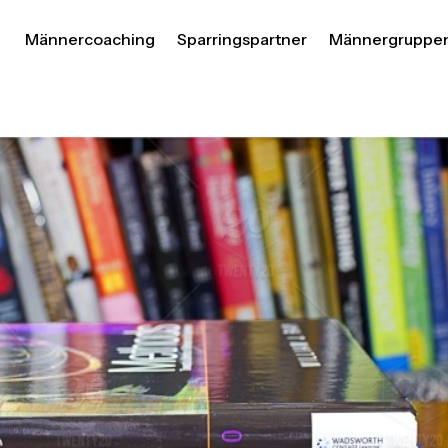
Männercoaching
Sparringspartner
Männergruppe