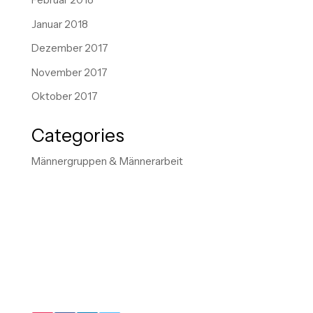
Januar 2018
Dezember 2017
November 2017
Oktober 2017
Categories
Männergruppen & Männerarbeit
"IM KERN GEHT ES DARUM, IN UNSEREN
HANDLUNGSMUSTERN VIRTUOSER ZU WERDEN
UND IMMER MEHR SCHATTEN UNSERER
BIOGRAPHIE AUSZULEUCHTEN."
DER LEBENSBERATER