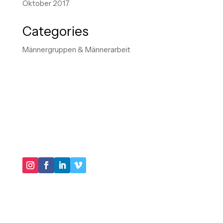
Oktober 2017
Categories
Männergruppen & Männerarbeit
"IM KERN GEHT ES DARUM, IN UNSEREN
HANDLUNGSMUSTERN VIRTUOSER ZU WERDEN
UND IMMER MEHR SCHATTEN UNSERER
BIOGRAPHIE AUSZULEUCHTEN."
DER LEBENSBERATER
Impressum
Datenschutz
Michael Sudahl