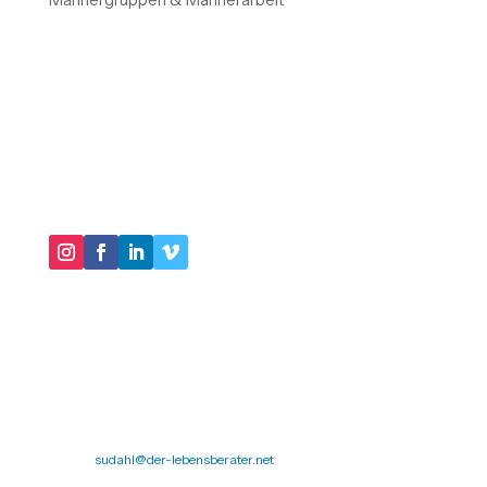
"IM KERN GEHT ES DARUM, IN UNSEREN
HANDLUNGSMUSTERN VIRTUOSER ZU WERDEN
UND IMMER MEHR SCHATTEN UNSERER
BIOGRAPHIE AUSZULEUCHTEN."
DER LEBENSBERATER
Impressum
Datenschutz
Michael Sudahl
Beethovenstr. 4
73614 Schorndorf
Telefon: 07181 477 9998
E-Mail:
sudahl@der-lebensberater.net