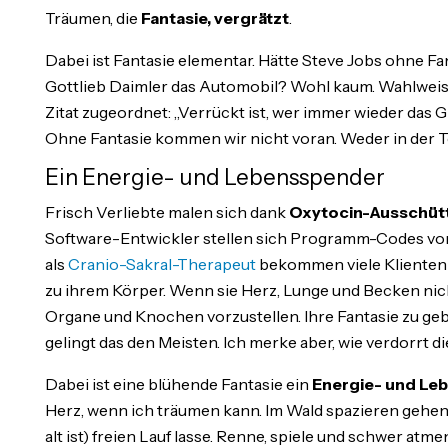
Träumen, die
Fantasie, vergrätzt
.
Dabei ist Fantasie elementar. Hätte Steve Jobs ohne F
Gottlieb Daimler das Automobil? Wohl kaum. Wahlweise
Zitat zugeordnet: „Verrückt ist, wer immer wieder das G
Ohne Fantasie kommen wir nicht voran. Weder in der Te
Ein Energie- und Lebensspender
Frisch Verliebte malen sich dank
Oxytocin-Ausschüt
Software-Entwickler stellen sich Programm-Codes vor, m
als
Cranio-Sakral-Therapeut
bekommen viele Klienten 
zu ihrem Körper. Wenn sie Herz, Lunge und Becken nicht
Organe und Knochen vorzustellen. Ihre Fantasie zu g
gelingt das den Meisten. Ich merke aber, wie verdorrt di
Dabei ist eine blühende Fantasie ein
Energie- und Le
Herz, wenn ich träumen kann. Im Wald spazieren gehen
alt ist) freien Lauf lasse. Renne, spiele und schwer at