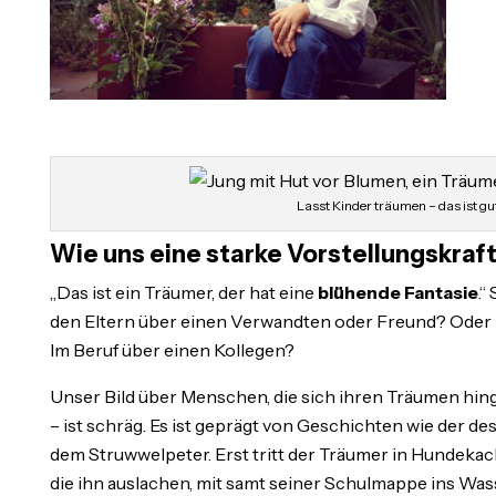
Lasst Kinder träumen – das ist gut
Wie uns eine starke Vorstellungskraft
„Das ist ein Träumer, der hat eine
blühende Fantasie
.“
den Eltern über einen Verwandten oder Freund? Oder 
Im Beruf über einen Kollegen?
Unser Bild über Menschen, die sich ihren Träumen hing
– ist schräg. Es ist geprägt von Geschichten wie der 
dem Struwwelpeter. Erst tritt der Träumer in Hundekac
die ihn auslachen, mit samt seiner Schulmappe ins Was