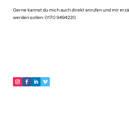
Gerne kannst du mich auch direkt anrufen und mir erzä
werden sollen: 0170 9494220.
"IM KERN GEHT ES DARUM, IN UNSEREN
HANDLUNGSMUSTERN VIRTUOSER ZU WERDEN
UND IMMER MEHR SCHATTEN UNSERER
BIOGRAPHIE AUSZULEUCHTEN."
DER LEBENSBERATER
Impressum
Datenschutz
Michael Sudahl
Beethovenstr. 4
73614 Schorndorf