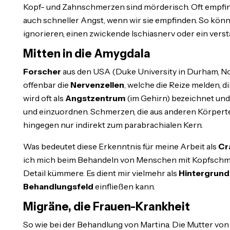
Kopf- und Zahnschmerzen sind mörderisch. Oft empfind
auch schneller Angst, wenn wir sie empfinden. So kön
ignorieren, einen zwickende Ischiasnerv oder ein vers
Mitten in die Amygdala
Forscher
aus den USA (Duke University in Durham, No
offenbar die
Nervenzellen
, welche die Reize melden, d
wird oft als
Angstzentrum
(im Gehirn) bezeichnet und 
und einzuordnen. Schmerzen, die aus anderen Körpert
hingegen nur indirekt zum parabrachialen Kern.
Was bedeutet diese Erkenntnis für meine Arbeit als
Cr
ich mich beim Behandeln von Menschen mit Kopfschmer
Detail kümmere. Es dient mir vielmehr als
Hintergrund
Behandlungsfeld
einfließen kann.
Migräne, die Frauen-Krankheit
So wie bei der Behandlung von Martina. Die Mutter von