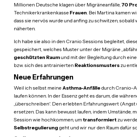
Millionen Deutsche klagen über Migräneanfälle,
70 Pr
Technikerkrankenkasse
Frauen
. Bei Martina kamen wi
dass sie nervös wurde und anfing zu schwitzen, sobal
näherten.
Ich habe sie also in den Cranio Sessions begleitet, die
gespeichert, welches Muster unter der Migräne „abfährt
geschützten Raum
und mit der Begleitung durch ein
bzw. sich des antrainierten
Reaktionsmusters
zu entl
Neue Erfahrungen
Weil ich selbst meine
Asthma-Anfälle
durch Cranio-Ar
laufen können. In der Essenz geht es darum, die währe
„überschreiben“. Den erlebten Erfahrungswert (Angs
ersetzen. Das kann bewusst laufen, indem Umstände, m
Session wie hochkommen, um
transformiert
zu werden
Selbstregulierung
geht und wir nur den Raum dafür sc