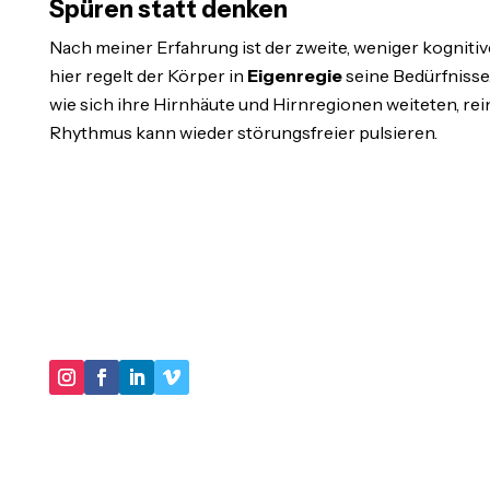
Spüren statt denken
Nach meiner Erfahrung ist der zweite, weniger kogniti
hier regelt der Körper in
Eigenregie
seine Bedürfnisse.
wie sich ihre Hirnhäute und Hirnregionen weiteten, re
Rhythmus kann wieder störungsfreier pulsieren.
"IM KERN GEHT ES DARUM, IN UNSEREN
HANDLUNGSMUSTERN VIRTUOSER ZU WERDEN
UND IMMER MEHR SCHATTEN UNSERER
BIOGRAPHIE AUSZULEUCHTEN."
DER LEBENSBERATER
Impressum
Datenschutz